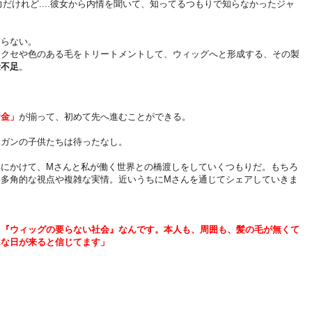
非力だけれど....彼女から内情を聞いて、知ってるつもりで知らなかったジャ
まらない。
なクセや色のある毛をトリートメントして、ウィッグへと形成する、その製
金不足
。
お金」
が揃って、初めて先へ進むことができる。
児ガンの子供たちは待ったなし。
年にかけて、Mさんと私が働く世界との橋渡しをしていくつもりだ。もちろ
い多角的な視点や複雑な実情。近いうちにMさんを通じてシェアしていきま
、『ウィッグの要らない社会』なんです。本人も、周囲も、髪の毛が無くて
んな日が来ると信じてます」