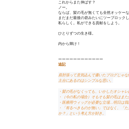
これからまた伸ばす？
ノー。
ならば、髪の毛が無くても全然オッケー
まだまだ最後の砦みたいにツーブロック
私らしく。私ができる貢献をしよう。
ひとりずつの生き様。
内から輝け！
ーーーーーーーーーーーー
追記
肩肘張って意気込んで書いたブログじゃな
土台にあるのはシンプルな思い。
・髪の毛がなくっても、いかしたオシャレ
・（今の私の場合）そもそも髪の毛はまた
・医療用ウィッグが必要な立場…明日は我
・「有るべきものが無い」ではなく、「た
か？」という考え方が好き。