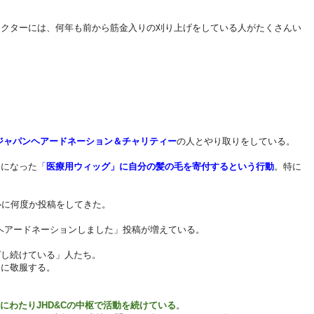
ラクターには、何年も前から筋金入りの刈り上げをしている人がたくさんい
ジャパンヘアードネーション＆チャリティー
の人とやり取りをしている。
うになった
「
医療用ウィッグ」に自分の髪の毛を寄付するという行動
。特に
心に何度か投稿をしてきた。
、「ヘアードネーションしました」投稿が増えている。
ばし続けている」人たち。
」に敬服する。
上にわたりJHD&Cの中枢で活動を続けている
。