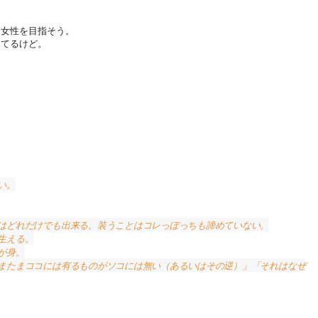
な女性を目指そう。
してるけど。
い。
はどれだけでも出来る。装うことはコレっぽっちも諦めていない。
生える。
が身。
またまココには有るものがソコには無い（あるいはその逆）」「それはなぜ