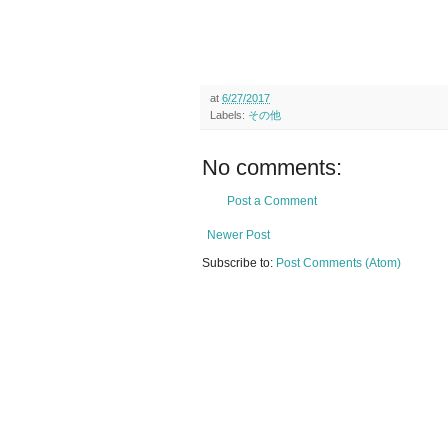
at
6/27/2017
Labels:
その他
No comments:
Post a Comment
Newer Post
Subscribe to:
Post Comments (Atom)