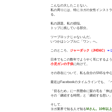
こんなの大したことない。
私の周りには、特にヨガの女性インスト
る。
私の課題。私の煩悩。
トップに残している部分。
ツーブロックじゃないんだ。
いつかはシンプルに「ワン」へ。
このところ、
ジャーダック（JHD&C）
＝
日本でもこの数年でようやく耳にするよ
小児ガンの子供
に向けて。
その存在について、私も自分のSNSを中
最近はFacebookのタイムラインでも
「切るため」に一所懸命に髪の毛を「伸
その「継続する時間」と「継続する想い
そして、
ヨガ業界で知る人ぞ知る
Mさん。10年以