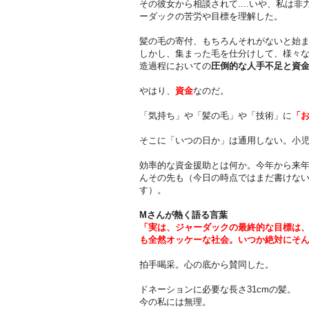
その彼女から相談されて....いや、私は
ーダックの苦労や目標を理解した。
髪の毛の寄付、もちろんそれがないと始
しかし、集まった毛を仕分けして、様々
造過程においての
圧倒的な人手不足と資
やはり、
資金
なのだ。
「気持ち」や「髪の毛」や「技術」に
「
そこに「いつの日か」は通用しない。小
効率的な資金援助とは何か。今
年から来
んその先も
（今日の時点ではまだ書けな
す）。
Mさんが熱く語る言葉
「実は、ジャーダックの最終的な目標は
も全然オッケーな社会。いつか絶対にそ
拍手喝采。心の底から賛同した。
ドネーションに必要な長さ31cmの髪。
今の私には無理。