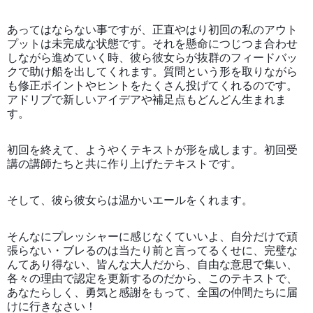
あってはならない事ですが、正直やはり初回の私のアウト
プットは未完成な状態です。それを懸命につじつま合わせ
しながら進めていく時、彼ら彼女らが抜群のフィードバッ
クで助け船を出してくれます。質問という形を取りながら
も修正ポイントやヒントをたくさん投げてくれるのです。
アドリブで新しいアイデアや補足点もどんどん生まれま
す。
初回を終えて、ようやくテキストが形を成します。初回受
講の講師たちと共に作り上げたテキストです。
そして、彼ら彼女らは温かいエールをくれます。
そんなにプレッシャーに感じなくていいよ、自分だけで頑
張らない・ブレるのは当たり前と言ってるくせに、完璧な
んてあり得ない、皆んな大人だから、自由な意思で集い、
各々の理由で認定を更新するのだから、このテキストで、
あなたらしく、勇気と感謝をもって、全国の仲間たちに届
けに行きなさい！