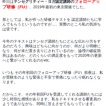
フォローアッ
昨日は
テンセグリティー・ヨガ認定講師の
プ研修（FU）
、2019年最初の東京開催でした。
形としては、私が作った研修テキストを 認定講師たちに学
んでもらうというものですが…、実際のところ私の気持ち
は逆です。
今年のテキストはテンセグ講師たちにどんな伝わり方をす
るのだろう、興味はどちらに向かうのか、何がより明瞭に
なり、何が未だ置き去りにされているのか、論理の破綻箇
所はあるのか、どのくらいの満足度をもって2020年の更新
へと繋がってくれるのかetc.
いつも その年初回のフォローアップ研修（FU）前夜は、私
が受験生のような緊張と不安で胃痛になったり眠れなくな
ります。
だからこそ、その年初回FUを受講してくれる講師たちには
少し特別な感情があります。私をドキドキさせる審査員の
ようでありながら、同時に甘えさせてもらっています。