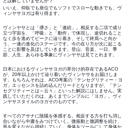
と誤解していませんか？
いいえ、仰臥でも座位でもソフトでスローな動きでも、ヴ
ィンヤサヨガは有り得ます。
ヴィンヤサとは「儚さ」と「連続」。相反する二項で成り
立つ宇宙を、「呼吸」と「動作」で体現し、途切れること
なく歩を進めてピークに辿り着き、そして終焉へと向か
う、一連の進化のステージです。今の在り方が次に起こる
ことに影響を及ぼしていきます。登山、音楽、一日、季
節、人生、あらゆる事象にヴィンヤサは見てとれます。
日本におけるヴィンヤサヨガの草分け的存在であるACO
が、20年以上かけて辿り着いたヴィンヤサをお届けしま
す。もちろんそれは、ACO考案の「テンセグリティー・ヨ
ガ」エッセンスを詰め込んだリードとなりますが、「テン
セグリティーとは～云々」といった解説にはしません。実
践していただくのは、あくまでシンプルに「ヨガ」。ヴィ
ンヤサスタイルのヨガそのものです。
すべてのアサナに陰陽を体感する。相反する力を打ち消し
合いながら中庸をみつけていく。微振動と微調整を続け、
形を変えながら持続していく。身体をツールにして身体か