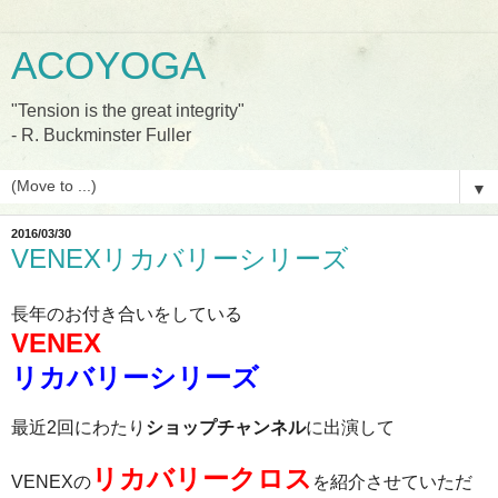
ACOYOGA
"Tension is the great integrity"
- R. Buckminster Fuller
▼
2016/03/30
VENEXリカバリーシリーズ
長年のお付き合いをしている
VENEX
リカバリーシリーズ
最近
2
回にわたり
ショップチャンネル
に出演して
リカバリークロス
VENEX
の
を紹介させていただ