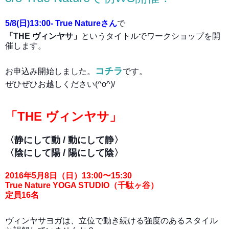
5/8
(
日
)
13:00- True Natureさん
で
「
THE
ヴィンヤサ」
というタイトルで
ワークショップを開
催します
。
コチラ
お申込み開始しました。
です。
ぜひぜひお越しください(^o^)/
「
THE ヴィンヤサ
」
〈静にして動 / 動にして静〉
〈陰にして陽 / 陽にして陰〉
2016年5月8日（日）13:00〜15:30
True Nature YOGA STUDIO
（
千駄ヶ谷
）
定員16名
ヴィンヤサヨガは、立位で動き続ける強度のあるスタイル