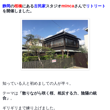
minca
静岡
の
桜橋
にある
古民家
スタジオ
さんで
リトリート
を開催しました。
知っている人と初めましての
人が半々。
テーマは
「散りながら咲く桜、相反する力、陰陽の統
合」
。
ギリギリまで練り上げました。