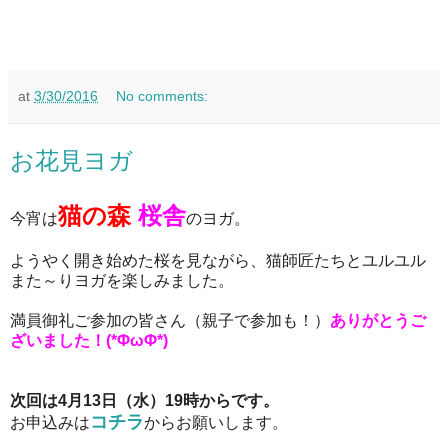
at
3/30/2016
No comments:
お花見ヨガ
猫の森
桜舎
今宵は
のヨガ。
ようやく開き始めた桜を見ながら、猫師匠たちとユルユル
また～りヨガを楽しみました。
満員御礼ご参加の皆さん（親子で参加も！）
ありがとうご
ざいました！
(*ΦωΦ*)
次回は
4
月
13
日（水）
19
時からです。
コチラ
お申込みは
からお願いします。