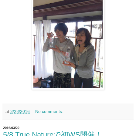
at
3/28/2016
No comments:
2016/03/22
5/8 True Natureで初WS開催！