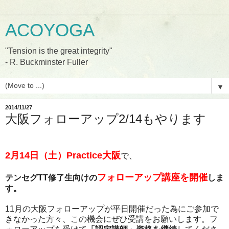
ACOYOGA
"Tension is the great integrity"
- R. Buckminster Fuller
▼
2014/11/27
大阪フォローアップ2/14もやります
2
月
14
日（土）Practice大阪
で、
フォローアップ講座を開催
テンセグTT修了生向けの
しま
す。
11月の大阪フォローアップが平日開催だった為にご参加で
きなかった方々、この機会にぜひ受講をお願いします。フ