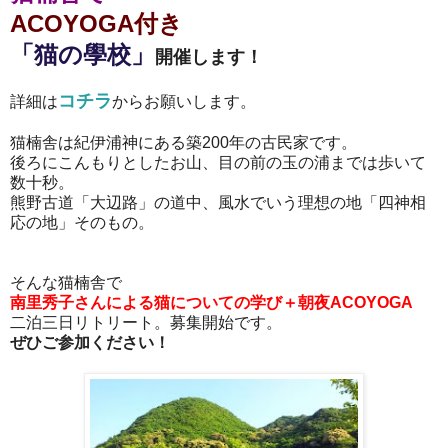
ACOYOGA付き
「猫の學校」
開催します！
コチラ
詳細は
からお願いします。
猫楠舎は紀伊浦神にある築
200
年の古民家です。
後ろにこんもりとしたお山、目の前の玉の浦までは歩いて
数十秒。
熊野古道「大辺路」の道中、風水でいう理想の地「四神相
応の地」そのもの。
そんな猫楠舎で
南里秀子さんによる猫についての学び＋朝夜ACOYOGA
二泊三日リトリート。
募集開始です。
ぜひご参加ください！