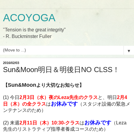
ACOYOGA
"Tension is the great integrity"
- R. Buckminster Fuller
▼
2016/02/03
Sun&Moon明日＆明後日NO CLSS！
Sun&Moon
【
より大切なお知らせ】
(1) 今日
2月3日（水）夜のLeza先生のクラス
と、明日
2月4
お休みです
日（木）の全クラス
は
（スタジオ設備の緊急メ
ンテナンスのため）
お休みです
(2) 来週
2月11日（木）10:30-クラス
は
（Leza
先生のリストラティブ指導者養成コースのため）