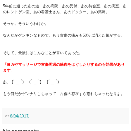
5年前に通ったあの道、あの病院、あの受付、あの待合室、あの病室、あ
のレントゲン室、あの看護士さん、あのドクター、あの薬局。
そっか。そういうわけか。
なんだかゲンキンなもので、もう古傷の痛みも50%は消えた気がする。
そして、最後にはこんなことが書いてあった。
「ヨガやマッサージで古傷周辺の筋肉をほぐしたりするのも効果があり
ます」
(´
_
`)
(´
_
`)
(´
_
`)
あ。
･
･
･
･
･
･
もう何だかゲンナリしちゃって、古傷の存在すら忘れちゃったなりよ。
at
6/04/2017