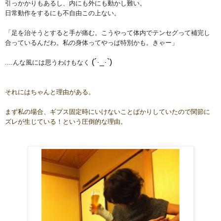
引っかかりもあるし、内にも外にも動かし難い。
日常動作をするにも不自由この上ない。
「足を治そうとすると手が痛む。こうやって体内でテンセグって補完し
合っているんだわ。私の身体ってやっぱ特別かも。
きゃー」
(´
_
`)
....んな風には思うわけもなく
･
･
それにはちゃんと理由がある。
まず私の場合、ギプス固定時にいけないことばかりしていたので関節に
ズレ
が生じている！という圧倒的な理由。