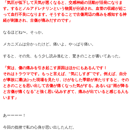
「気圧が低下して天気が悪くなると、交感神経の活動が活発になりま
す。するとノルアドレナリンという物質が分泌され、血管の収縮が起こ
って血行不良になります。そうすることで古傷周辺の痛みを感知する神
経が刺激され、古傷が痛みだすのです」
なるほどね〜。そっか。
メカニズムは分かったけど。痛いよ。やっぱり痛い。
すると、その先、もう少し読み進むと、驚きのことが書いてあった。
「実は、傷の痛みを引き起こす原因はほかにもあるんです！
それはトラウマです。もっと言えば、“気にしすぎ”です。例えば、自分
が事故に遭(あ)った現場を見たり、けがをした季節が来たりすると、その
ときのことを思い出して古傷が痛くなった気がする。あるいは“雨が降る
と古傷が痛くなる”と強く思い込みすぎて、痛みが出ていると感じる人も
います」
あーーーー！
今回の捻挫で私の心身が思い出したんだ。