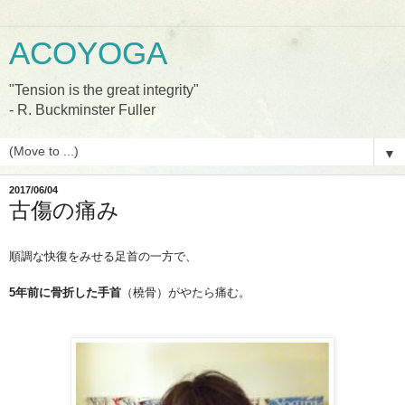
ACOYOGA
"Tension is the great integrity"
- R. Buckminster Fuller
▼
2017/06/04
古傷の痛み
順調な快復をみせる足首の一方で、
5年前に骨折した手首
（橈骨）がやたら痛む。