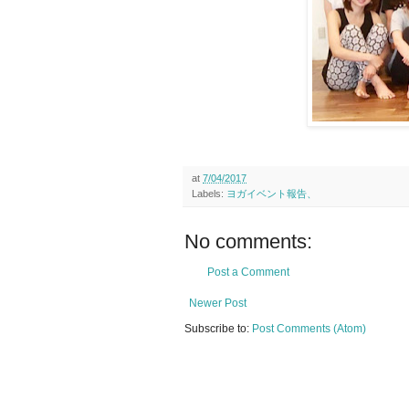
at
7/04/2017
Labels:
ヨガイベント報告、
No comments:
Post a Comment
Newer Post
Subscribe to:
Post Comments (Atom)