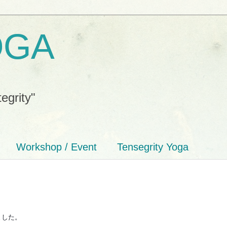
OGA
tegrity"
Workshop / Event
Tensegrity Yoga
ました。