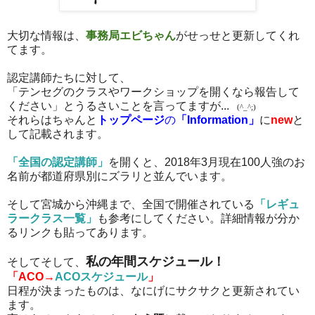
大切な情報は、
事務局エビちゃん
がせっせと更新してくれ
てます。
認定講師たちに対して、
「テンセグのクラスやワークショップを開くなら報告して
ください」とうるさいことを言ってますが...
(^_^;)
それらはちゃんと
トップページ
の
「Information」
に
new
と
して記載されます。
「全国の認定講師」
を開くと、2018年3月現在100人強のお
名前が都道府県別にズラリと並んでいます。
そして宮城から沖縄まで、全国で開催されている
「レギュ
ラークラス一覧」
も参考にしてください。詳細情報が分か
るリンクも貼ってあります。
私の年間スケジュール！
そしてそして、
「ACO→
ACOスケジュール
」
日程が決まったものは、なにげにサクサクと更新されてい
ます。