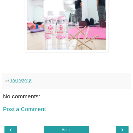
at
10/19/2018
No comments:
Post a Comment
‹
›
Home