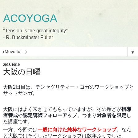
ACOYOGA
"Tension is the great integrity"
- R. Buckminster Fuller
▼
2018/10/19
大阪の日曜
大阪2日目は、テンセグリティー・ヨガのワークショップと
サットサンガ。
大阪にはよく来させてもらっていますが、その殆どが
指導
者養成
や
認定講師フォローアップ
。つまり
対象者を限定
し
た講座です。
一方、今回のは
一般に向けた純粋なワークショップ
。なん
と大阪ではそうしたワークショップは数年ぶりでした。