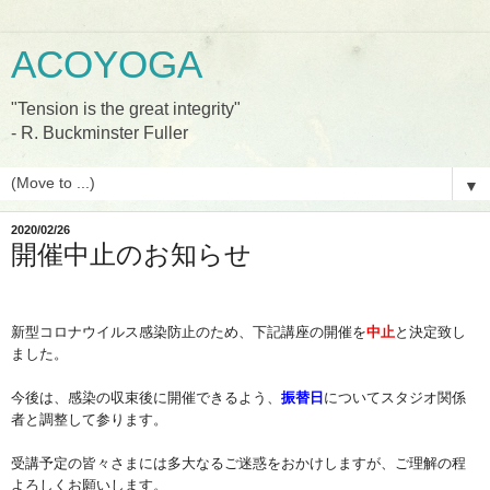
ACOYOGA
"Tension is the great integrity"
- R. Buckminster Fuller
▼
2020/02/26
開催中止のお知らせ
新型コロナ
ウイルス感染防止のため、下記講座の開催を
中止
と決定致し
ました。
今後は、感染の収束後に開催できるよう、
振替日
についてスタジオ関係
者と調整して参ります。
受講予定の皆々さまには多大なるご迷惑をおかけしますが、ご理解の程
よろしくお願いします。