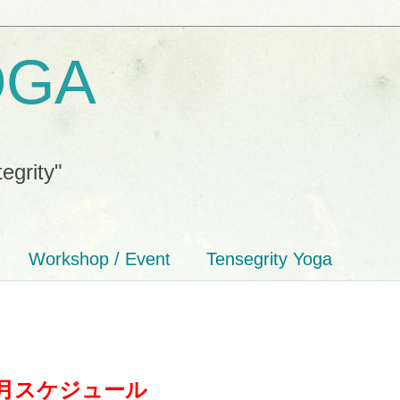
OGA
tegrity"
Workshop / Event
Tensegrity Yoga
月スケジュール