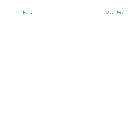
Home
Older Post