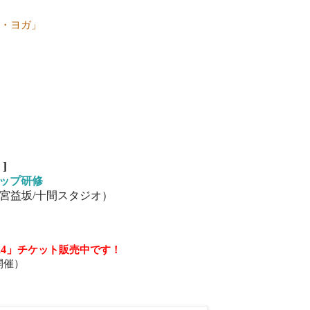
ィー・ヨガ」
等
]
アップ研修
東京 宮益坂/十間スタジオ）
4」
チケット販売中です！
宿開催）