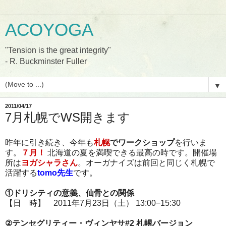
ACOYOGA
"Tension is the great integrity"
- R. Buckminster Fuller
▼
2011/04/17
7月札幌でWS開きます
昨年に引き続き、今年も
札幌
でワークショップ
を行いま
す。
７月！
北海道の夏を満喫できる最高の時です。開催場
所は
ヨガシャラさん
。オーガナイズは前回と同じく札幌で
活躍する
tomo先生
です。
①ドリシティの意義、仙骨との関係
【日 時】 2011年7月23日（土） 13:00−15:30
②テンセグリティー・ヴィンヤサ#2 札幌バージョン