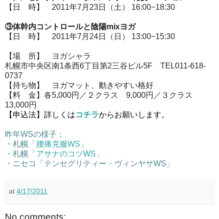
【日 時】 2011年7月23日（土） 16:00−18:30
③体幹内コントロールと陰陽mixヨガ
【日 時】 2011年7月24日（日） 13:00−15:30
【場 所】 ヨガシャラ
札幌市中央区南1条西6丁目第2三谷ビル5F TEL011-618-
0737
【持ち物】 ヨガマット、動きやすい格好
【料 金】各5,000円／２クラス 9,000円／３クラス
13,000円
【申込法】詳しくは
コチラ
からお願いします。
昨年WSの様子：
・札幌
「腰痛克服WS」
・札幌
「アサナのコツWS」
・ニセコ
「テンセグリティー・ヴィンヤサWS」
at
4/17/2011
No comments: