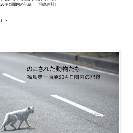
20キロ圏内の記録」（飛鳥新社）
ア）＞