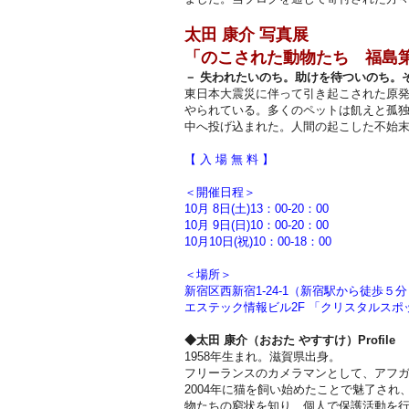
太田 康介 写真展
「のこされた動物たち 福島第
－ 失われたいのち。助けを待ついのち。
東日本大震災に伴って引き起こされた原
やられている。多くのペットは飢えと孤
中へ投げ込まれた。人間の起こした不始
【 入 場 無 料 】
＜開催日程＞
10月 8日(土)13：00-20：00
10月 9日(日)10：00-20：00
10月10日(祝)10：00-18：00
＜場所＞
新宿区西新宿1-24-1（新宿駅から徒歩５分
エステック情報ビル2F 「クリスタルスポ
◆太田 康介（おおた やすすけ）Profile
1958年生まれ。滋賀県出身。
フリーランスのカメラマンとして、アフ
2004年に猫を飼い始めたことで魅了さ
物たちの窮状を知り、個人で保護活動を