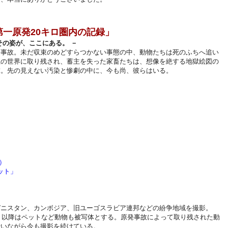
一原発20キロ圏内の記録」
その姿が、ここにある。 －
発事故。未だ収束のめどすらつかない事態の中、動物たちは死のふちへ追い
独の世界に取り残され、蓄主を失った家畜たちは、想像を絶する地獄絵図の
末。先の見えない汚染と惨劇の中に、今も尚、彼らはいる。
）
ット」
ガニスタン、カンボジア、旧ユーゴスラビア連邦などの紛争地域を撮影。
れ、以降はペットなど動物も被写体とする。原発事故によって取り残された動
行いながら今も撮影を続けている。