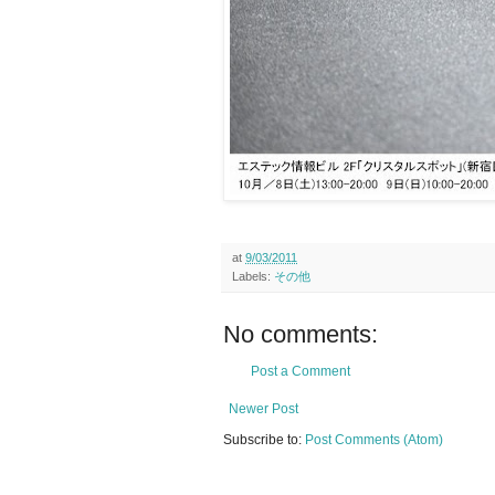
at
9/03/2011
Labels:
その他
No comments:
Post a Comment
Newer Post
Subscribe to:
Post Comments (Atom)