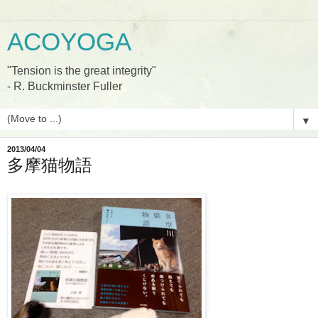
ACOYOGA
"Tension is the great integrity"
- R. Buckminster Fuller
▼
2013/04/04
多摩猫物語