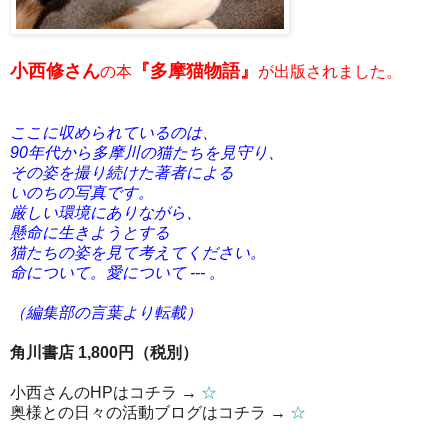
小西修さん
『多摩猫物語』
の本
が出版されました。
ここに収められているのは、
90
年代から多摩川の猫たちを見守り、
その姿を撮り続けた著者による
いのちの写真です。
厳しい環境にありながら、
懸命に生きようとする
猫たちの姿を見て考えてください。
命について。愛について --- 。
（編集部の言葉より転載）
角川書店
1,800
円（税別）
小西さんのHPはコチラ →
☆
奥様との日々の活動ブログはコチラ →
☆