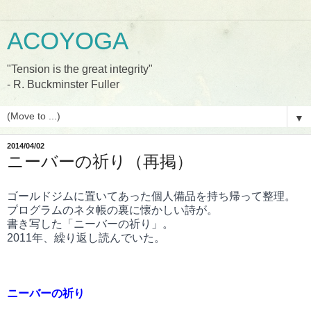
ACOYOGA
"Tension is the great integrity"
- R. Buckminster Fuller
▼
2014/04/02
ニーバーの祈り（再掲）
ゴールドジムに置いてあった個人備品を持ち帰って整理。
プ
ログラ
ムのネタ帳の裏に懐かしい詩が。
書き写した「ニーバーの祈り」。
2011年、繰り返し読んでいた。
ニーバーの祈り