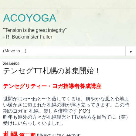
ACOYOGA
"Tension is the great integrity"
- R. Buckminster Fuller
▼
2014/04/22
テンセグTT札幌の募集開始！
テンセグリティー・ヨガ指導者養成講座
世間がじわ〜ねと〜と蒸してくる頃、爽やかな風と心地よ
い暖かさに包まれた札幌の街が浮き立ってきます。この時
期のヨガ in 札幌。楽しさ倍増です
(^O^)
昨年も道外の方々が札幌観光とTTの両方を目当てに（笑）
受けにいらっしゃいました。
札幌
第二期
開催のお知らせです。