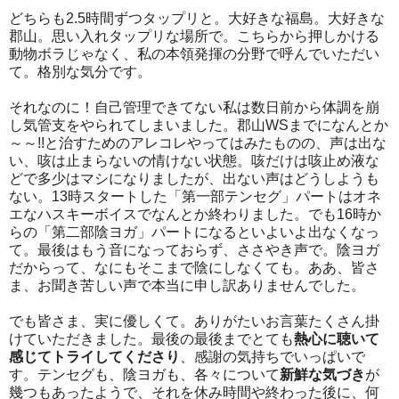
どちらも2.5時間ずつタップリと。大好きな福島。大好きな
郡山。思い入れタップリな場所で。こちらから押しかける
動物ボラじゃなく、私の本領発揮の分野で呼んでいただい
て。格別な気分です。
それなのに！自己管理できてない私は数日前から体調を崩
し気管支をやられてしまいました。郡山WSまでになんとか
～～!!と治すためのアレコレやってはみたものの、声は出な
い、咳は止まらないの情けない状態。咳だけは咳止め液な
どで多少はマシになりましたが、出ない声はどうしようも
ない。13時スタートした「第一部テンセグ」パートはオネ
エなハスキーボイスでなんとか終わりました。でも16時か
らの「第二部陰ヨガ」パートになるといよいよ出なくなっ
て。最後はもう音になっておらず、ささやき声で。陰ヨガ
だからって、なにもそこまで陰にしなくても。ああ、皆さ
ま、お聞き苦しい声で本当に申し訳ありませんでした。
でも皆さま、実に優しくて。ありがたいお言葉たくさん掛
けていただきました。最後の最後までとても
熱心に聴いて
感じてトライしてくださり
、感謝の気持ちでいっぱいで
す。テンセグも、陰ヨガも、各々について
新鮮な気づき
が
幾つもあったようで、それを休み時間や終わった後に、何