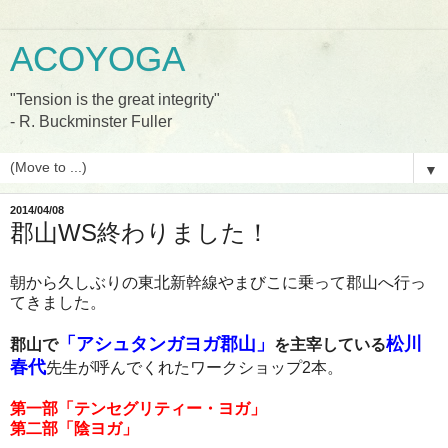
ACOYOGA
"Tension is the great integrity"
- R. Buckminster Fuller
▼
2014/04/08
郡山WS終わりました！
朝から久しぶりの東北新幹線やまびこに乗って郡山へ行っ
てきました。
「アシュタンガヨガ郡山」
松川
郡山で
を主宰している
春代
先生が呼んでくれたワークショップ2本。
第一部「テンセグリティー・ヨガ」
第二部「陰ヨガ」