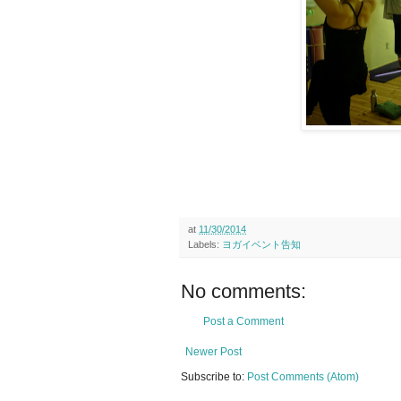
at
11/30/2014
Labels:
ヨガイベント告知
No comments:
Post a Comment
Newer Post
Subscribe to:
Post Comments (Atom)