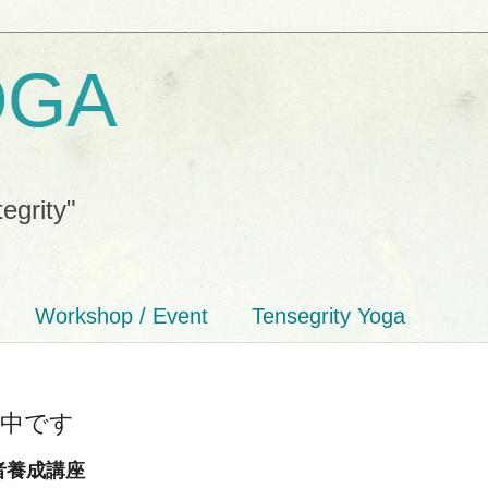
OGA
tegrity"
Workshop / Event
Tensegrity Yoga
集中です
者養成講座