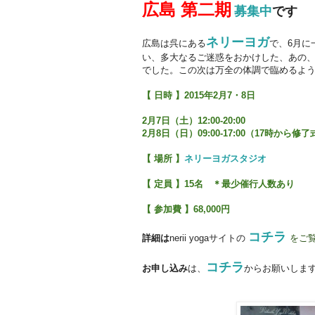
広島 第二期
募集中
です
ネリーヨガ
広島は呉にある
で、6
月に
い、多大なるご迷惑をおかけした、あの、
でした。この次は万全の体調で臨めるよ
【 日時 】2015年2月7・8日
2月7日（土）12:00-20:00
2月8日（日）09:00-17:00（17時から修
【 場所 】
ネリーヨガスタジオ
【 定員 】15名 ＊最少催行人数あり
【 参加費 】68,000円
コチラ
詳細は
nerii yogaサイトの
をご
コチラ
お申し込み
は、
からお願いしま