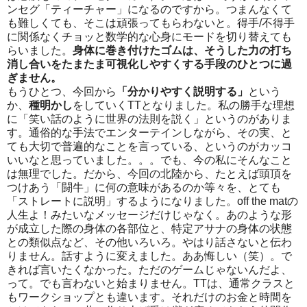
ンセグ「ティーチャー」になるのですから。つまんなくて
も難しくても、そこは頑張ってもらわないと。得手
/
不得手
に関係なくチョッと数学的な心身にモードを切り替えても
らいました。
身体に巻き付けたゴムは、そうした力の打ち
消し合いをたまたま可視化しやすくする手段のひとつに過
ぎません。
もうひとつ、今回から
「分かりやすく説明する」
という
か、
種明かし
をしていく
TT
となりました。私の勝手な理想
に「笑い話のように世界の法則を説く」というのがありま
す。通俗的な手法でエンターテインしながら、その実、と
ても大切で普遍的なことを言っている、というのがカッコ
いいなと思っていました。。。でも、今の私にそんなこと
は無理でした。だから、今回の北陸から、たとえば頭頂を
つけあう「闘牛」に何の意味があるのか等々を、とても
「ストレートに説明」するようになりました。
off the mat
の
人生よ！みたいなメッセージだけじゃなく。あのような形
が成立した際の身体の各部位と、特定アサナの身体の状態
との類似点など、その他いろいろ。やはり話さないと伝わ
りません。話すように変えました。ああ悔しい（笑）。で
きれば言いたくなかった。ただのゲームじゃないんだよ、
って。でも言わないと始まりません。
TT
は、通常クラスと
もワークショップとも違います。それだけのお金と時間を