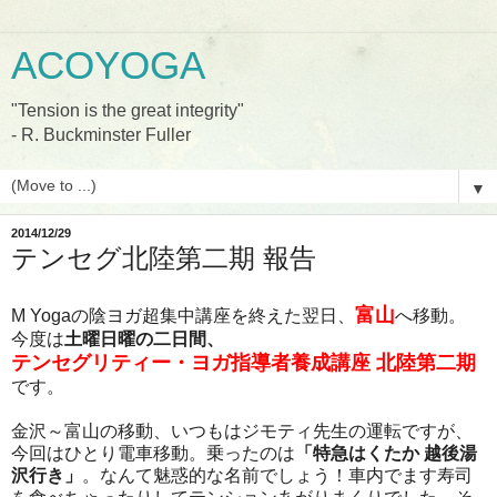
ACOYOGA
"Tension is the great integrity"
- R. Buckminster Fuller
▼
2014/12/29
テンセグ北陸第二期 報告
富山
M Yogaの陰ヨガ超集中講座を終えた翌日、
へ移動。
今度は
土曜日曜の二日間、
テンセグリティー・ヨガ指導者養成講座 北陸第二期
です。
金沢～富山の移動、いつもはジモティ先生の運転ですが、
今回はひとり電車移動。乗ったのは
「特急はくたか
越後湯
沢行き」
。なんて魅惑的な名前でしょう！車内でます寿司