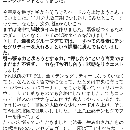
ニングポイント
となりました。
今年夏を過ぎた頃からそろそろハードルを上げようと思っ
ていました。
11
月の大阪二期で少し試してみたところ
...
オ
ッケー。ならば、次の北陸からいこう！
まずは途中で
試験タイム
を作りました。緊張感つくるため
のダミーじゃなく、ガチの試験タイムを設けました。
そして、
最後のグループデモでは、「すべての要素にテン
セグリティーを入れる」という課題に挑んでもらいまし
た。
引っ張る力と戻ろうとする力。
”
押し合う
”
という言葉では
まだまだ不適切。「力を打ち消し合う」状態をリクエスト
しました。
それ以前の
TT
では、全くテンセグリティーになっていなく
ても、なんとなく皆で輪になって、たとえば中央に寄って
～（パールシュバコーナ）、そこから開いて～（リバース
ウォーリア）的なものでも合格にしていました。でもコレ
って、従来のアサナをゴム付けた数人でやっているだけ。
そうじゃなく！前回の大阪から少しハードルを上げ、そし
て今回の北陸では明示しました。「正真正銘テンセグでフ
ローを作って」と。
たっぷり悩んでいただきました（結果、生み出されたもの
は感涙もののテンセグヨガ！）。一応は
TT
ですからね。テ