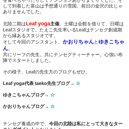
を食べちゃったりしてテンションあがりまくりでした。そ
して到着した富山は予想通りの雪国。前日の金沢の比じゃ
ありませんでした。
Leaf yoga
北陸二期は
主催
。土曜は会館を借りて、日曜は
Leaf
スタジオで。たえこ先生率いるLeafはテンセグ創成期
から縁あるスタジオです。
かおりちゃん
ゆきこちゃ
そして今回のアシスタント、
と
ん
。
共にリーフの先生。共にテンセグティーチャー。心強い布
陣でスタートしました。
その様子、Leafの先生方のブログもぜひ。
Leaf yoga
代表
taeko
先生ブログ→
☆
ゆきこちゃんブログ→
☆
かおりちゃんブログ→
☆
テンセグ養成の中で、
今回の北陸は私にとって大きなター