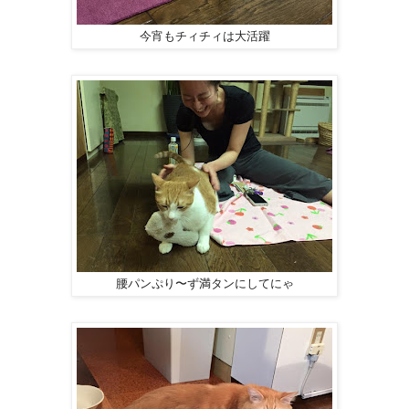
今宵もチィチィは大活躍
腰パンぷり〜ず満タンにしてにゃ