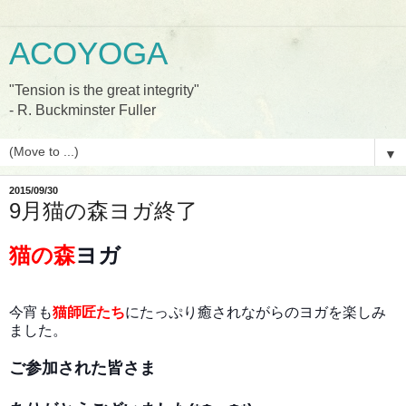
ACOYOGA
"Tension is the great integrity"
- R. Buckminster Fuller
▼
2015/09/30
9月猫の森ヨガ終了
猫の森
ヨガ
今宵も
猫師匠たち
にたっぷり癒されながらのヨガを楽しみ
ました。
ご参加された皆さま