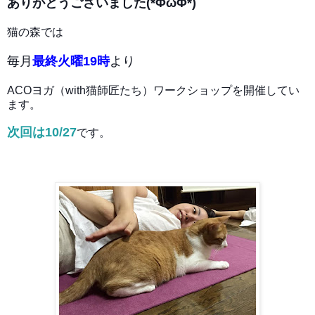
ありがとうございました(*ΦωΦ*)
猫の森では
毎月
最終火曜19時
より
ACOヨガ（with猫師匠たち）ワークショップを開催してい
ます。
次回は10/27
です。