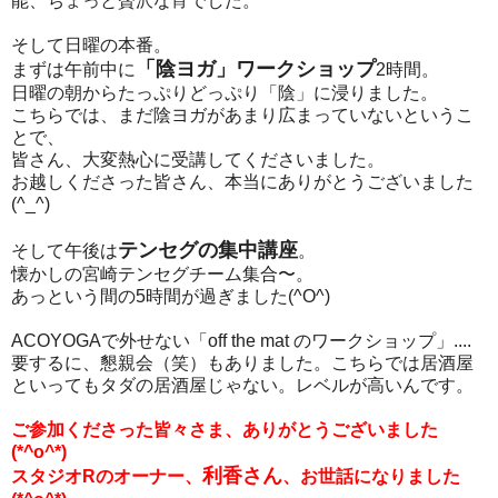
能、ちょっと贅沢な宵でした。
そして日曜の本番。
「陰ヨガ」ワークショップ
まずは午前中に
2時間。
日曜の朝からたっぷりどっぷり「陰」に浸りました。
こちらでは、まだ陰ヨガがあまり広まっていないというこ
とで、
皆さん、大変熱心に受講してくださいました。
お越しくださった皆さん、本当にありがとうございました
(^_^)
テンセグの集中講座
そして午後は
。
懐かしの宮崎テンセグチーム集合〜。
あっという間の5時間が過ぎました(^O^)
ACOYOGAで外せない「off
the mat のワークショップ
」
...
.
要するに
、
懇親会
（
笑
）
もありました
。
こちらでは居酒屋
といってもタダの居酒屋じゃない
。
レベルが高いんです
。
ご参加くださった皆々さま、ありがとうございました
(*^o^*)
利香さん
スタジオRのオーナー、
、お世話になりました