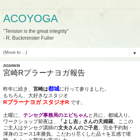
ACOYOGA
"Tension is the great integrity"
- R. Buckminster Fuller
▼
2015/09/30
宮崎Rプラーナヨガ報告
都城
昨年に続き、
宮崎は
に行って参りました。
もちろん、大好きなスタジオ
Rプラーナヨガ スタジオ
R
です。
土曜に、
テンセグ事務局のエビちゃん
と共に、都城入り。
ワークショップ前夜は、
「よし吉」さんの天婦羅
。ここの
ご主人はテンセグ講師の
文夫さんのご子息
。完全予約制・
渾身のコース
1
本勝負。こだわり尽くした品々を五感で堪