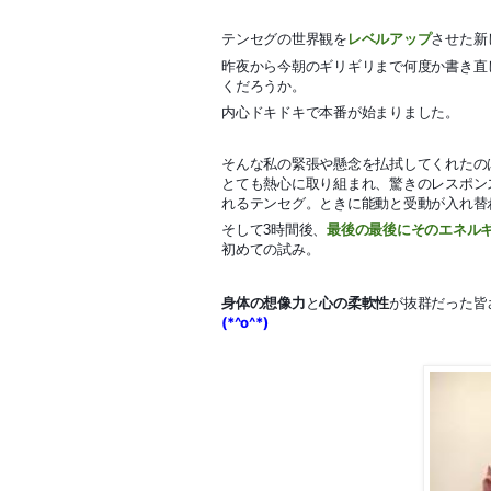
テンセグの世界観を
レベルアップ
させた新
昨夜から今朝のギリギリまで何度か書き直
くだろうか。
内心ドキドキで本番が始まりました。
そんな私の緊張や懸念を払拭してくれたの
とても熱心に取り組まれ、驚きのレスポン
れるテンセグ。ときに能動と受動が入れ替
そして3時間後、
最後の最後にそのエネル
初めての試み。
身体の想像力
と
心の柔軟性
が抜群だった皆
(*^o^*)