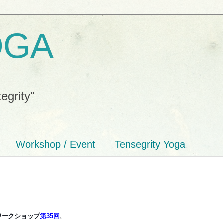
OGA
tegrity"
Workshop / Event
Tensegrity Yoga
ワークショップ
第35回
。