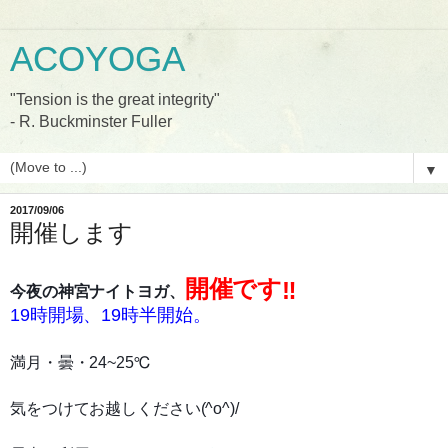
ACOYOGA
"Tension is the great integrity"
- R. Buckminster Fuller
▼
2017/09/06
開催します
開催です
‼︎
今夜の神宮ナイトヨガ、
19時開場、19時半開始。
満月・曇・24~25℃
気をつけてお越しください(^o^)/