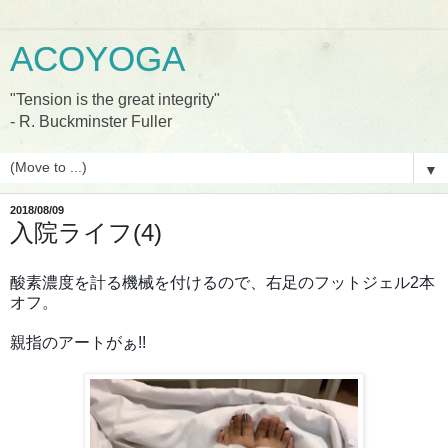
ACOYOGA
"Tension is the great integrity"
- R. Buckminster Fuller
▼
2018/08/09
入院ライフ(4)
酸素濃度を計る機械を付けるので、右足のフットジェル2
本
オフ。
親指のアートがぁ!!