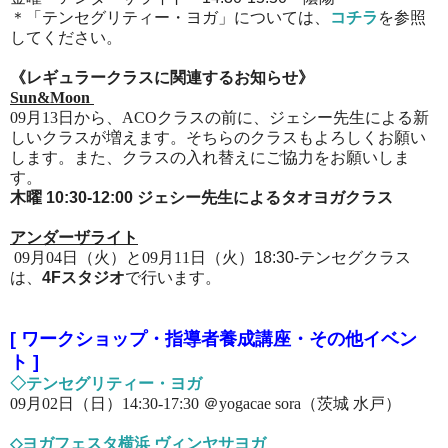
＊「テンセグリティー・ヨガ」については、
コチラ
を参照
してください。
《レギュラークラスに関連するお知らせ
》
Sun&Moon
09月13日から、ACOクラスの前に、ジェシー先生による新
しいクラスが増えます。そちらの
クラスもよろしくお願い
します。
また、クラスの入れ替えにご協力をお願いしま
す。
木曜 10:30-12:00 ジェシー先生によるタオヨガクラス
アンダーザライト
09月04日（火
）と
09月11日（火
）
18:30-テンセグクラス
は、
4Fスタジオ
で行います。
[
ワークショップ・指導者養成講座・その他イベン
ト
]
◇テンセグリティー・ヨガ
09月02日（日）14:30-17:30 ＠yogacae sora（茨城 水戸
）
◇ヨガフェスタ横浜 ヴィンヤサヨガ