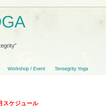
OGA
tegrity"
Workshop / Event
Tensegrity Yoga
月スケジュール