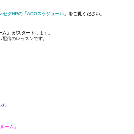
ンセグHPの「ACOスケジュール」
をご覧ください。
ーム』 がスタート
します。
ム配信のレッスンです。
。
ヨガ」
インルーム」