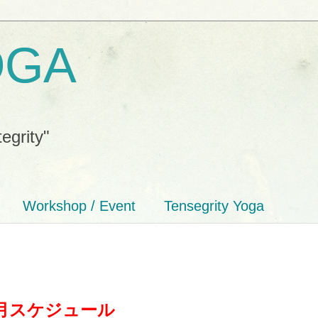
OGA
tegrity"
Workshop / Event
Tensegrity Yoga
月スケジュール