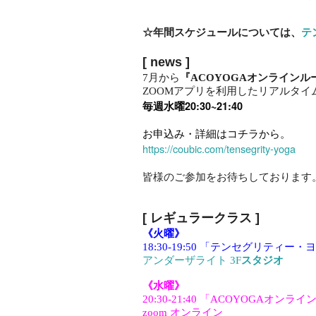
☆年間スケジュールについては、
テ
[ news
]
7月から
『ACOYOGAオンラインル
ZOOMアプリを利用したリアルタイ
毎週水曜20:30~21:40
お申込み・詳細はコチラから。
https://coubic.com/tensegrity-yoga
皆様のご参加をお待ちしております
[ レギュラークラス
]
《火曜》
18:30-19:50 「テンセグリティー・
アンダーザライト 3F
スタジオ
《水曜》
20:30-21:40 「ACOYOGAオンラ
zoom オンライン