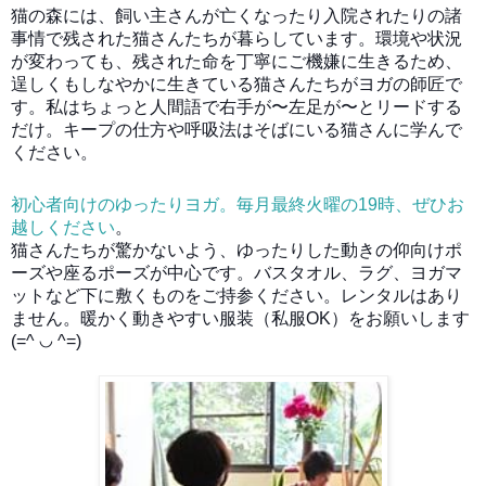
猫の森には、飼い主さんが亡くなったり入院されたりの諸
事情で残された猫さんたちが暮らしています。環境や状況
が変わっても、残された命を丁寧にご機嫌に生きるため、
逞しくもしなやかに生きている猫さんたちがヨガの師匠で
す。私はちょっと人間語で右手が〜左足が〜とリードする
だけ。キープの仕方や呼吸法はそばにいる猫さんに学んで
ください。
初心者向けのゆったりヨガ。毎月最終火曜の19時、ぜひお
越しください
。
猫さんたちが驚かないよう、ゆったりした動きの仰向けポ
ーズや座るポーズが中心です。
バスタオル、ラグ、ヨガマ
ットなど
下に敷くものをご持参ください。レンタルはあり
ません。
暖かく動きやすい服装（私服OK）をお願いします
(=^ ◡ ^=)